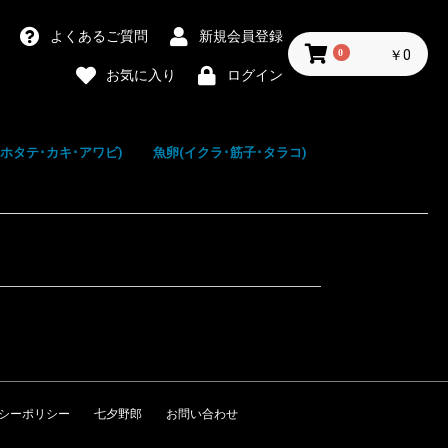
よくあるご質問
新規会員登録
0
￥0
お気に入り
ログイン
(ホタテ･カキ･アワビ)
魚卵(イクラ･筋子･タラコ)
テ(帆立)
(牡蠣)
ビ(鮑)
キ(北寄)
イクラ
筋子
タラコ
明太子
数の子
シーポリシー
七夕野郎
お問い合わせ