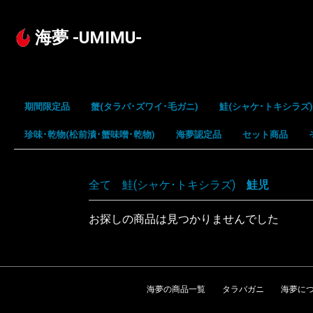
海夢 -UMIMU-
期間限定品
蟹(タラバ･ズワイ･毛ガニ)
鮭(シャケ･トキシラズ)
珍味･乾物(松前漬･蟹味噌･乾物)
タラバガニ
ズワイガニ
毛蟹
花咲ガニ
海夢認定品
時不知
紅鮭
秋鮭
銀鮭
鮭児
セット商品
松前漬
蟹味噌
乾製品
全て
|
鮭(シャケ･トキシラズ)
|
鮭児
お探しの商品は見つかりませんでした
海夢の商品一覧
タラバガニ
海夢に