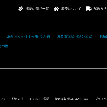
海夢の商品一覧
海夢について
配送方法
魚介(ホッケ･シシャモ･ウナギ)
海老(甘エビ･ボタンエビ)
貝類
その他
サンマ(秋刀魚)
ニシン(鰊)
ホッケ
シシャモ(柳葉魚)
キンキ(吉次)
タラ(鱈)
ウナギ(鰻)
お刺身
甘エビ
赤エビ
シマエビ
ボタンエビ
天使のエビ
ホタ
カキ
アワ
ホッ
ついて
配送方法
よくあるご質問
特定商取引法に基づく表記
プライバ