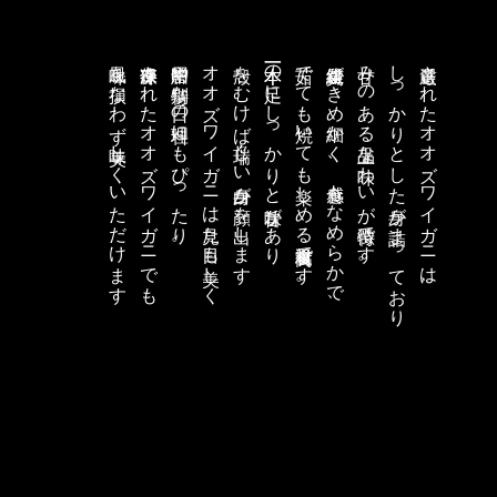
風味を損なわず美味しくいただけます
冷凍保存されたオオズワイガニでも
贈答用や特別な日の料理にもぴったり。
オオズワイガニは見た目も美しく
殻をむけば瑞々しい白身が顔を出します
一本一本の足にしっかりと旨味があり
茹でても焼いても楽しめる高級食材です。
繊維質がきめ細かく、食感もなめらかで、
甘みのある上品な味わいが特徴です。
しっかりとした身が詰まっており
厳選されたオオズワイガニは、