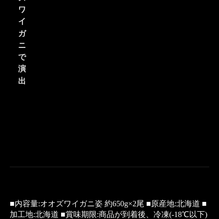
ワ
イ
ガ
ニ
で
演
出
■内容量:オオズワイガニ姿 約650g×2尾 ■原産地:北海道 ■
加工地:北海道 ■賞味期限:商品が到着後、冷凍(-18℃以下)