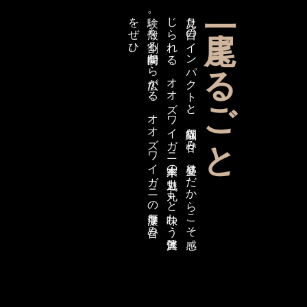
。
見た
目の
イ
ン
パ
ク
ト
と
、
繊細な
甘み
。
姿盛り
だ
か
ら
こ
そ
感
じ
ら
れ
る
、
オ
オ
ズ
ワ
イ
ガ
ニ
本来の
魅力。
丸ご
と
味わ
う
贅沢体
験。
殻を
割る
瞬間か
ら
広が
る
、
オ
オ
ズ
ワ
イ
ガ
ニ
の
濃厚な
旨み
を
ぜ
ひ
一尾まるごと