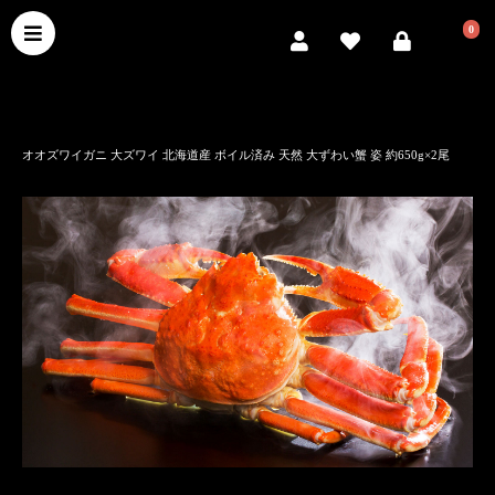
0
オオズワイガニ 大ズワイ 北海道産 ボイル済み 天然 大ずわい蟹 姿 約650g×2尾