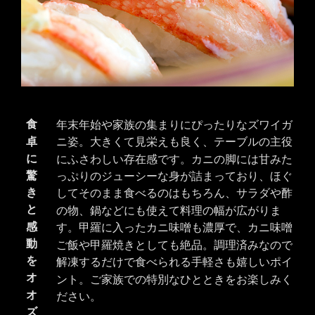
食
年末年始や家族の集まりにぴったりなズワイガ
卓
ニ姿。大きくて見栄えも良く、テーブルの主役
に
にふさわしい存在感です。カニの脚には甘みた
驚
っぷりのジューシーな身が詰まっており、ほぐ
き
してそのまま食べるのはもちろん、サラダや酢
と
の物、鍋などにも使えて料理の幅が広がりま
感
す。甲羅に入ったカニ味噌も濃厚で、カニ味噌
動
ご飯や甲羅焼きとしても絶品。調理済みなので
を
解凍するだけで食べられる手軽さも嬉しいポイ
オ
ント。ご家族での特別なひとときをお楽しみく
オ
ださい。
ズ