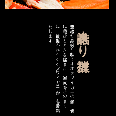
。
贅沢を
極め
た
一品。
殻ご
と
味わ
う
オ
オ
ズ
ワ
イ
ガ
ニ
の
姿が
、
食卓
に
至福の
ひ
と
と
き
を
届け
ま
す
。
海の
恵み
を
そ
の
ま
ま
に
。
鮮度と
迫力あ
ふ
れ
る
オ
オ
ズ
ワ
イ
ガ
ニ
姿が
、
心も
舌も
満
た
し
ま
す
身詰まり抜群