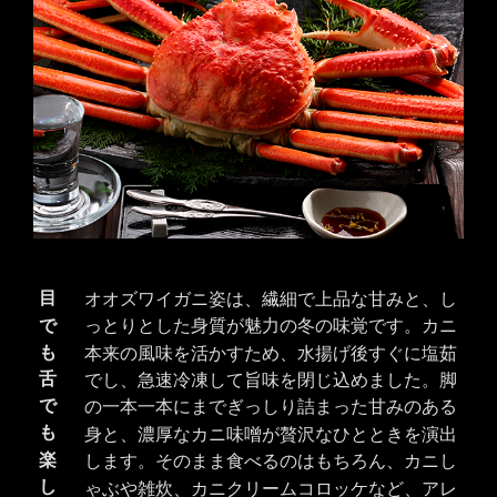
目
オオズワイガニ姿は、繊細で上品な甘みと、し
で
っとりとした身質が魅力の冬の味覚です。カニ
も
本来の風味を活かすため、水揚げ後すぐに塩茹
舌
でし、急速冷凍して旨味を閉じ込めました。脚
で
の一本一本にまでぎっしり詰まった甘みのある
も
身と、濃厚なカニ味噌が贅沢なひとときを演出
楽
します。そのまま食べるのはもちろん、カニし
し
ゃぶや雑炊、カニクリームコロッケなど、アレ