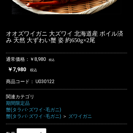
オオズワイガニ 大ズワイ 北海道産 ボイル済
み 天然 大ずわい蟹 姿 約650g×2尾
通常価格：￥8,980
税込
￥7,980
税込
商品コード：
U030122
関連カテゴリ
期間限定品
蟹(タラバ･ズワイ･毛ガニ)
蟹(タラバ･ズワイ･毛ガニ)
＞
ズワイガニ